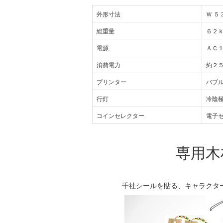
外形寸法
Ｗ ５
総重量
６２
電源
ＡＣ
消費電力
約２
プリンター
バブ
行灯
冷陰極
コインセレクター
電子
専用木
千社シールを貼る、キャラクタ