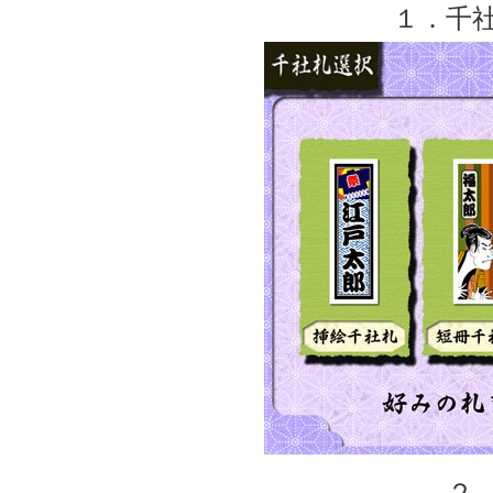
１．千
２